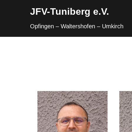
Skip
to
JFV-Tuniberg e.V.
content
Opfingen – Waltershofen – Umkirch