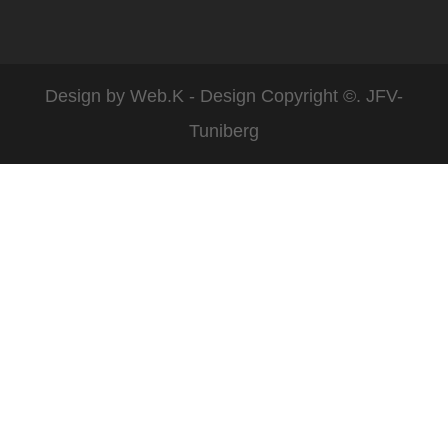
Design by
Web.K - Design
Copyright ©. JFV-
Tuniberg