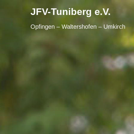
Skip
to
JFV-Tuniberg e.V.
content
Opfingen – Waltershofen – Umkirch