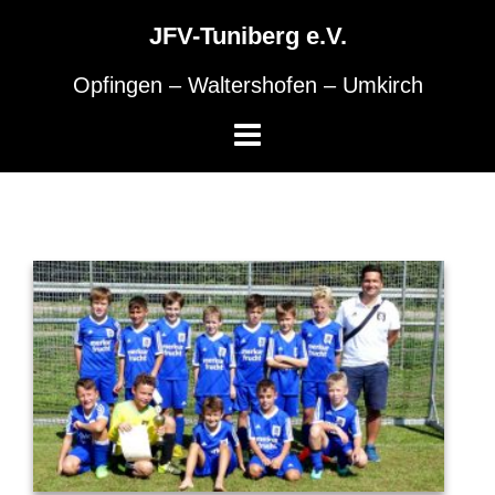
Skip
to
JFV-Tuniberg e.V.
content
Opfingen – Waltershofen – Umkirch