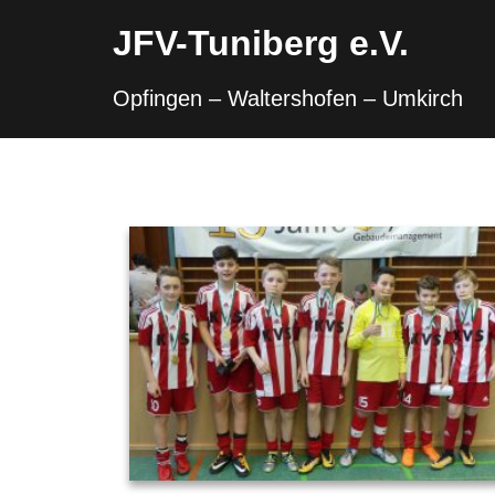
Skip
to
JFV-Tuniberg e.V.
content
Opfingen – Waltershofen – Umkirch