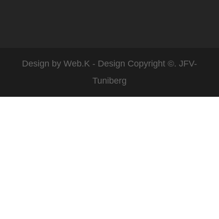
Design by
Web.K - Design
Copyright ©. JFV-
Tuniberg